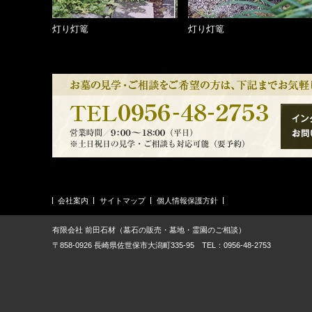
灯り灯篭
灯り灯篭
会社案内
サイトマップ
個人情報保護方針
有限会社 前田石材（墓石の販売・墓地・霊園のご相談）
〒858-0926 長崎県佐世保市大潟町335-95 TEL：0956-48-2753