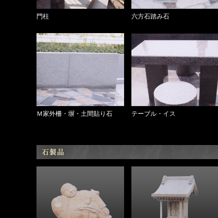
門柱
六方石踏み石
Ｍ家外柵・塀・土間貼り石
テーブル・イス