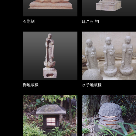
石彫刻
ほこら 祠
御地蔵様
水子地蔵様