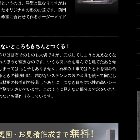
型というのは、洋型と重なりますがお
したオリジナルの形のお墓です。前田
ご希望に合わせて作るオーダーメイド
えないところもきちんとつくる！
作りは墓石そのものも大切ですが、完成してしまうと見えなくな
分のほうが重要なのです。いくら良い石を選んでも建てたあと傾
しまっては元も子もありません。石積み工事では石と石を組み合
るときの補強用に、錆びないステンレス製の金具を使って固定し
石材用の接着剤で接着したあとに、つなぎ目を防水性の高いシー
グ剤でふさいでいます。このように見えない部分まで念をいれた
のないお墓作りをしています。