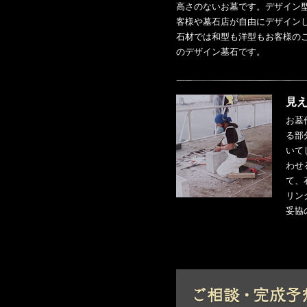
高さのないお墓です。デザイン
客様や墓石店が自由にデザイン
石材では和型も洋型もお客様の
のデザイン墓石です。
見
お墓
る部
いて
わせ
て、
リン
妥協