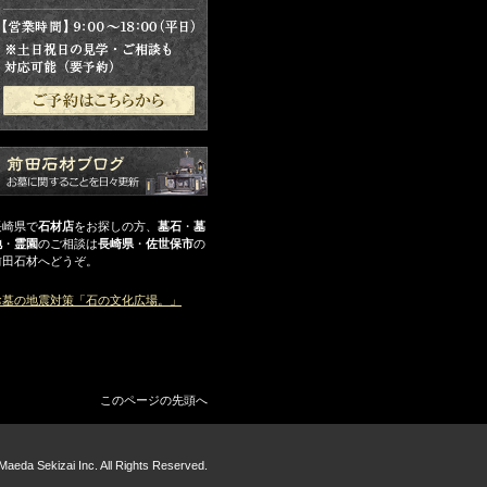
長崎県で
石材店
をお探しの方、
墓石
・
墓
地
・
霊園
のご相談は
長崎県
・
佐世保市
の
前田石材へどうぞ。
お墓の地震対策「石の文化広場。」
このページの先頭へ
Maeda Sekizai Inc. All Rights Reserved.