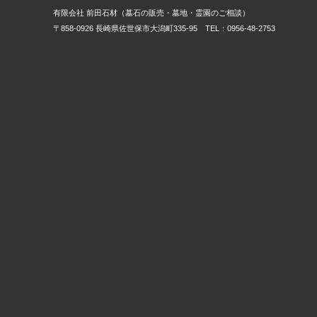
有限会社 前田石材（墓石の販売・墓地・霊園のご相談）
〒858-0926 長崎県佐世保市大潟町335-95 TEL：0956-48-2753